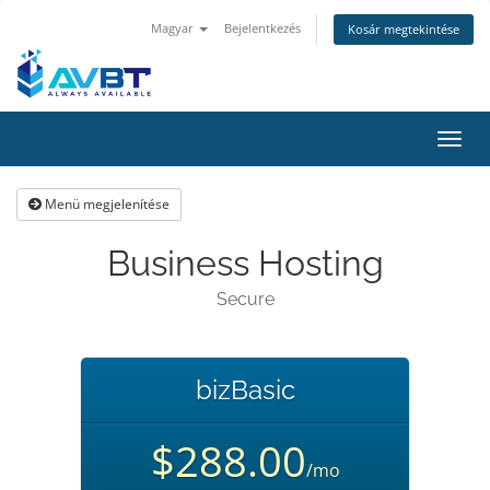
Magyar
Bejelentkezés
Kosár megtekintése
Váltá
a
navig
Menü megjelenítése
Business Hosting
Secure
bizBasic
$288.00
/mo